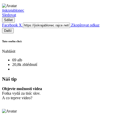
jiskrajablonec
Sledovat
Sdílet
Facebook
X
Zkopírovat odkaz
Další
Tuto osobu chci:
Nahlásit
69 alb
20,8k zhlédnutí
Náš tip
Objevte možnosti videa
Fotka vydá za tisíc slov.
A co teprve video?