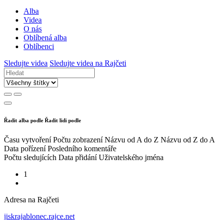
Alba
Videa
O nás
Oblíbená alba
Oblíbenci
Sledujte videa
Sledujte videa na Rajčeti
Řadit alba podle
Řadit lidi podle
Času vytvoření
Počtu zobrazení
Názvu od A do Z
Názvu od Z do A
Data pořízení
Posledního komentáře
Počtu sledujících
Data přidání
Uživatelského jména
1
Adresa na Rajčeti
jiskrajablonec.rajce.net