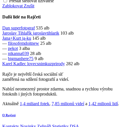
Přestat sledovat uživatele
Zablokovat
Zrušit
Další lidé na Rajčeti
Dan
superfotograf
535 alb
Jaroslav Tihlařík
jaroslavtihlarik
103 alb
Jana+Kurt
ja-ku
145 alb
—
filosofemdoitnew
25 alb
—
pekot
3 alba
—
nikanna039
28 alb
—
bigmanhere75
9 alb
Karel Kadlec
lovecsnimkuzprirody
282 alb
Rajče je největší česká sociální síť
zaměřená na sdílení fotografií a videí.
Nabízí neomezený prostor zdarma, snadnou a rychlou výrobu
fotoknih i jiných fotoproduktů.
Aktuálně
1,4 miliard fotek
,
7,85 milionů videí
a
1,42 milionů lidí
.
O Rajčeti
Kontakty
Novinky
Zelináři
Statistiky DSA